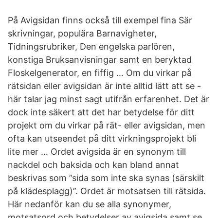
På Avigsidan finns också till exempel fina Sär
skrivningar, populära Barnavigheter,
Tidningsrubriker, Den engelska parlören,
konstiga Bruksanvisningar samt en beryktad
Floskelgenerator, en fiffig … Om du virkar på
rätsidan eller avigsidan är inte alltid lätt att se -
här talar jag minst sagt utifrån erfarenhet. Det är
dock inte säkert att det har betydelse för ditt
projekt om du virkar på rät- eller avigsidan, men
ofta kan utseendet på ditt virkningsprojekt bli
lite mer … Ordet avigsida är en synonym till
nackdel och baksida och kan bland annat
beskrivas som ”sida som inte ska synas (särskilt
på klädesplagg)”. Ordet är motsatsen till rätsida.
Här nedanför kan du se alla synonymer,
motsatsord och betydelser av avigsida samt se