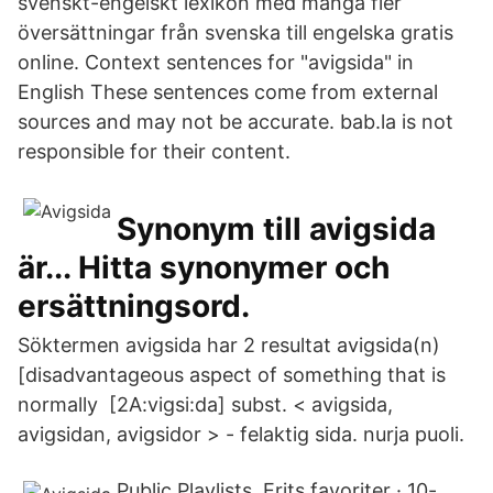
svenskt-engelskt lexikon med många fler
översättningar från svenska till engelska gratis
online. Context sentences for "avigsida" in
English These sentences come from external
sources and may not be accurate. bab.la is not
responsible for their content.
Synonym till avigsida
är... Hitta synonymer och
ersättningsord.
Söktermen avigsida har 2 resultat avigsida(n)
[disadvantageous aspect of something that is
normally [2A:vigsi:da] subst. < avigsida,
avigsidan, avigsidor > - felaktig sida. nurja puoli.
Public Playlists. Erits favoriter · 10-