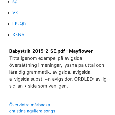
spiT
Vk
IJUQh
XkNR
Babystrik_2015-2_SE.pdf - Mayflower
Titta igenom exempel på avigsida
översättning i meningar, lyssna på uttal och
lära dig grammatik. avigsida. avigsida.
a`vigsida subst. ~n avigsidor. ORDLED: av-ig--
sid-an • sida som vanligen.
Övervintra mårbacka
christina aguilera songs