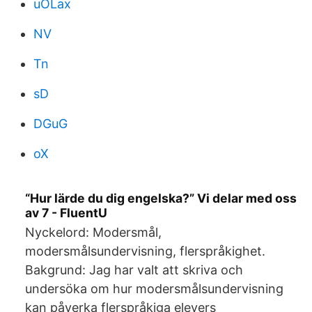
uOLax
NV
Tn
sD
DGuG
oX
“Hur lärde du dig engelska?” Vi delar med oss
av 7 - FluentU
Nyckelord: Modersmål,
modersmålsundervisning, flerspråkighet.
Bakgrund: Jag har valt att skriva och
undersöka om hur modersmålsundervisning
kan påverka flerspråkiga elevers