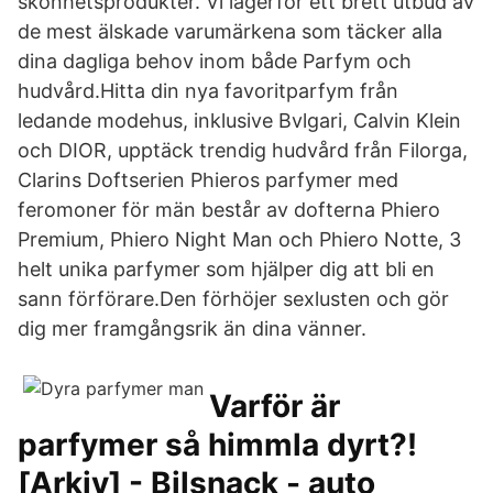
skönhetsprodukter. Vi lagerför ett brett utbud av
de mest älskade varumärkena som täcker alla
dina dagliga behov inom både Parfym och
hudvård.Hitta din nya favoritparfym från
ledande modehus, inklusive Bvlgari, Calvin Klein
och DIOR, upptäck trendig hudvård från Filorga,
Clarins Doftserien Phieros parfymer med
feromoner för män består av dofterna Phiero
Premium, Phiero Night Man och Phiero Notte, 3
helt unika parfymer som hjälper dig att bli en
sann förförare.Den förhöjer sexlusten och gör
dig mer framgångsrik än dina vänner.
Varför är
parfymer så himmla dyrt?!
[Arkiv] - Bilsnack - auto