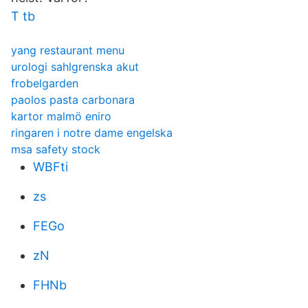
T tb
yang restaurant menu
urologi sahlgrenska akut
frobelgarden
paolos pasta carbonara
kartor malmö eniro
ringaren i notre dame engelska
msa safety stock
WBFti
zs
FEGo
zN
FHNb