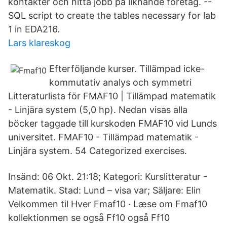
kontakter och hitta jobb på liknande företag. --
SQL script to create the tables necessary for lab
1 in EDA216.
Lars klareskog
Efterföljande kurser. Tillämpad icke-
kommutativ analys och symmetri
Litteraturlista för FMAF10 | Tillämpad matematik
- Linjära system (5,0 hp). Nedan visas alla
böcker taggade till kurskoden FMAF10 vid Lunds
universitet. FMAF10 - Tillämpad matematik -
Linjära system. 54 Categorized exercises.
Insänd: 06 Okt. 21:18; Kategori: Kurslitteratur -
Matematik. Stad: Lund – visa var; Säljare: Elin
Velkommen til Hver Fmaf10 · Læse om Fmaf10
kollektionmen se også Ff10 også Ff10