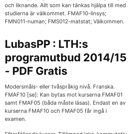
och liknande. Allt som kan tänkas hjälpa till med
studierna är välkommet. FMAF10-linsys;
FMN011-numan; FMS012-matstat; Välkommen.
LubasPP : LTH:s
programutbud 2014/15
- PDF Gratis
Modersmåls- eller tvåspråkig nivå. Franska.
FMAF10 [se]: Kan bytas mot kurserna FMAF01
samt FMAF05 (båda måste läsas). Endast en av
kurserna FMAF10 och FMAF05 får ingå i
examen.