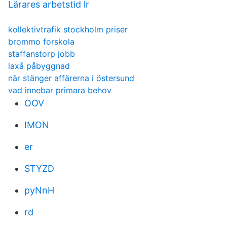
Lärares arbetstid lr
kollektivtrafik stockholm priser
brommo forskola
staffanstorp jobb
laxå påbyggnad
när stänger affärerna i östersund
vad innebar primara behov
OOV
IMON
er
STYZD
pyNnH
rd