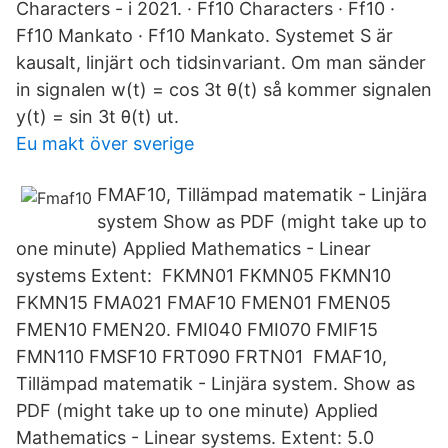
Characters - i 2021. · Ff10 Characters · Ff10 ·
Ff10 Mankato · Ff10 Mankato. Systemet S är
kausalt, linjärt och tidsinvariant. Om man sänder
in signalen w(t) = cos 3t θ(t) så kommer signalen
y(t) = sin 3t θ(t) ut.
Eu makt över sverige
FMAF10, Tillämpad matematik - Linjära
system Show as PDF (might take up to
one minute) Applied Mathematics - Linear
systems Extent: FKMN01 FKMN05 FKMN10
FKMN15 FMA021 FMAF10 FMEN01 FMEN05
FMEN10 FMEN20. FMI040 FMI070 FMIF15
FMN110 FMSF10 FRT090 FRTN01 FMAF10,
Tillämpad matematik - Linjära system. Show as
PDF (might take up to one minute) Applied
Mathematics - Linear systems. Extent: 5.0