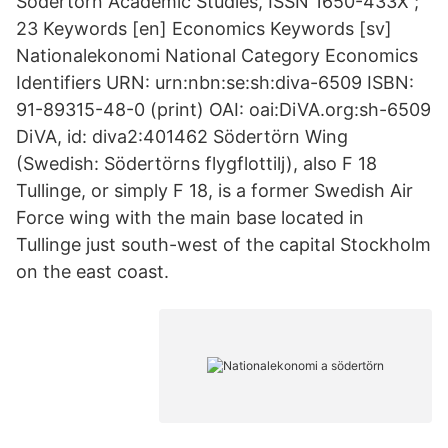
Södertörn Academic Studies, ISSN 1650-433X ;
23 Keywords [en] Economics Keywords [sv]
Nationalekonomi National Category Economics
Identifiers URN: urn:nbn:se:sh:diva-6509 ISBN:
91-89315-48-0 (print) OAI: oai:DiVA.org:sh-6509
DiVA, id: diva2:401462 Södertörn Wing
(Swedish: Södertörns flygflottilj), also F 18
Tullinge, or simply F 18, is a former Swedish Air
Force wing with the main base located in
Tullinge just south-west of the capital Stockholm
on the east coast.