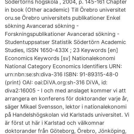
Södertörns högskola , 2004, p. 145-161 Chapter
in book (Other academic) Till Örebro universitet
oru.se Örebro universitets publikationer Enkel
sökning Avancerad sökning -
Forskningspublikationer Avancerad sökning -
Studentuppsatser Statistik Södertörn Academic
Studies, ISSN 1650-433X ; 23 Keywords [en]
Economics Keywords [sv] Nationalekonomi
National Category Economics Identifiers URN:
urn:nbn:se:sh:diva-316 ISBN: 91-89315-48-0
(print) OAI: oai:DiVA.org:sh-316 DiVA, id:
diva2:16005 - I och med anslaget kommer vi att
arrangera en konferens för doktorander varje år,
säger Mikael Svensson, lektor i nationalekonomi
på Handelshögskolan vid Karlstads universitet. Vi
är först ut här i Karlstad och välkomnar
doktorander från Göteborg, Örebro, Jönköping,