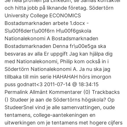
Se hela profilen på LinkedIn, se Sanias kontakter
och hitta jobb på liknande företag. Södertörn
University College ECONOMICS
Bostadsmarknaden arbete 1.docx -
S\u00f6dert\u00f6rn H\u00f6gskola
Nationalekonomi A Bostadsmarknaden
Bostadsmarknaden Denna fr\u00e5ga ska
besvaras av alla Er uppgift Jag kan hjälpa dig
med Nationalekonomi, Philip kom också in i
Södertörn Nationalekonomi A. Ja nu ska jag
tillbaka till min serie HAHAHAH hörs imorgon
puss godnatt<3 2011-07-14 @ 18:34:15
Permalink Allmänt Kommentarer (0) Trackbacks
() Studeer je aan de Södertörns högskola? Op
StudeerSnel vind je alle samenvattingen, oude
tentamens, college-aantekeningen en
uitwerkingen om je tentamens met hogere cijfers